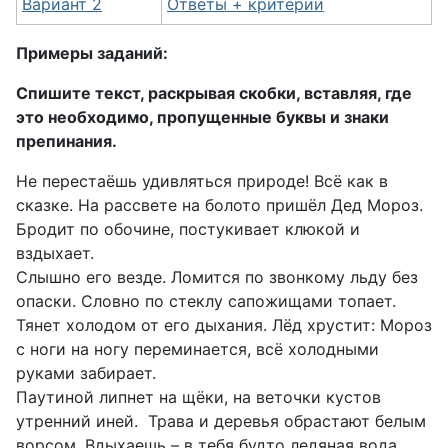
Вариант 2
Ответы + критерии
Примеры заданий:
Спишите текст, раскрывая скобки, вставляя, где
это необходимо, пропущенные буквы и знаки
препинания.
Не перестаёшь удивляться природе! Всё как в
сказке. На рассвете на болото пришёл Дед Мороз.
Бродит по обочине, постукивает клюкой и
вздыхает.
Слышно его везде. Ломится по звонкому льду без
опаски. Словно по стеклу сапожищами топает.
Тянет холодом от его дыхания. Лёд хрустит: Мороз
с ноги на ногу переминается, всё холодными
руками забирает.
Паутиной липнет на щёки, на веточки кустов
утренний иней. Трава и деревья обрастают белым
ворсом. Вдыхаешь – в тебя будто ледяная вода