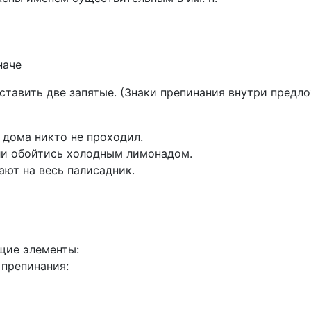
наче
тавить две запятые. (Знаки препинания внутри предло
 дома никто не проходил.
ли обойтись холодным лимонадом.
ают на весь палисадник.
щие элементы:
 препинания: