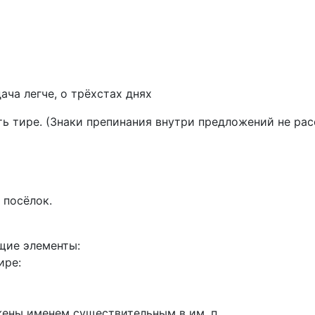
ача легче, о трёхстах днях
 тире. (Знаки препинания внутри предложений не рас
 посёлок.
щие элементы:
ире:
ены именем существительным в им. п.