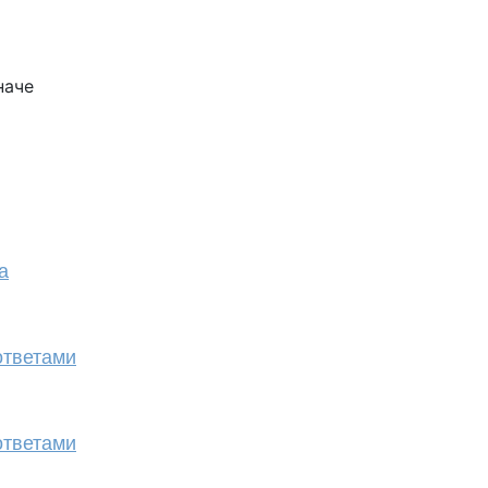
наче
а
ответами
ответами