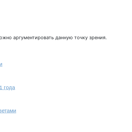
ожно аргументировать данную точку зрения.
и
1 года
ветами