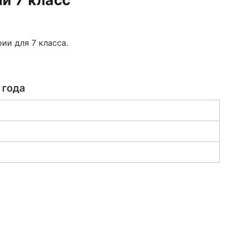
и 7 класс
рии для 7
класса.
 года