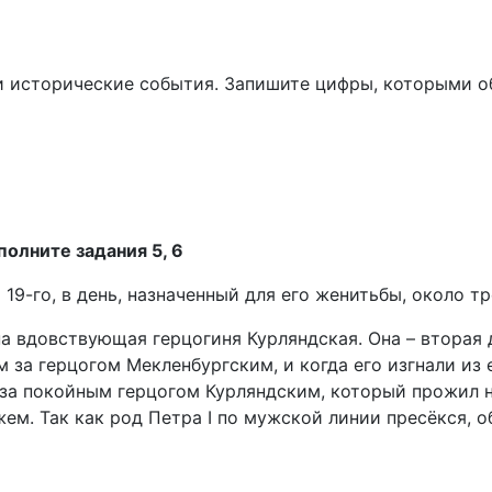
 исторические события. Запишите цифры, которыми о
олните задания 5, 6
19-го, в день, назначенный для его женитьбы, около т
вдовствующая герцогиня Курляндская. Она – вторая доч
 за герцогом Мекленбургским, и когда его изгнали из е
за покойным герцогом Курляндским, который прожил н
ужем. Так как род Петра I по мужской линии пресёкся, 