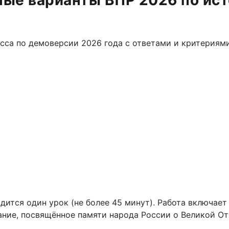
ые варианты ВПР 2026 по ист
асса по демоверсии 2026 года с ответами и критериям
тся один урок (не более 45 минут). Работа включает в
дание, посвящённое памяти народа России о Великой 