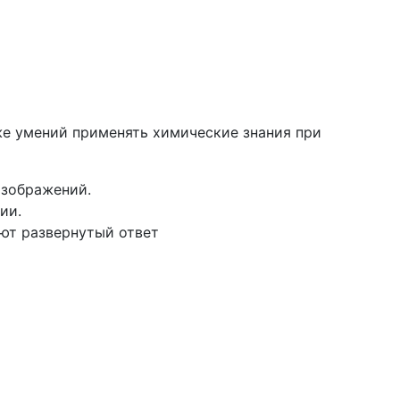
же умений применять химические знания при
изображений.
ии.
гают развернутый ответ