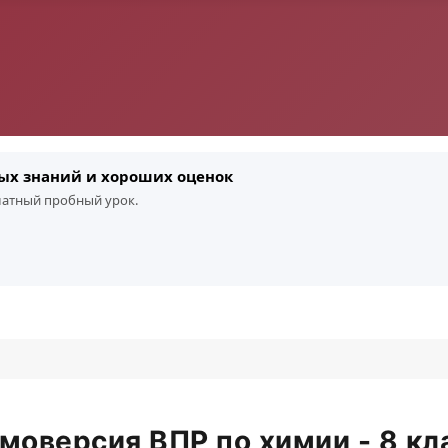
ых знаний и хороших оценок
платный пробный урок.
моверсия ВПР по химии - 8 кл