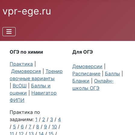
vpr-ege.ru
ОГЭ по химии
Для ОГЭ
Практика
|
Демоверсии
|
Демоверсия
|
Тренир
Расписание
|
Баллы
|
овочные варианты
Бланки
|
Онлайн-
|
ВсОШ
|
Баллы и
школы ОГЭ
оценки
|
Навигатор
ФИПИ
Практика по
заданиям:
1
/
2
/
3
/
4
/
5
/
6
/
7
/
8
/
9
/
10
/
11
/
12
/
13
/
14
/
15
/