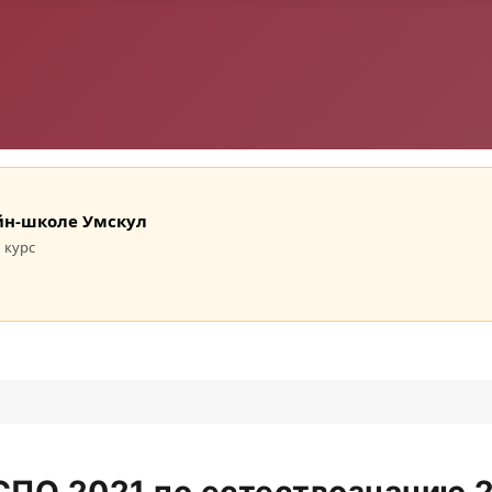
лайн-школе Умскул
 курс