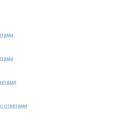
етами
етами
ветами
с ответами