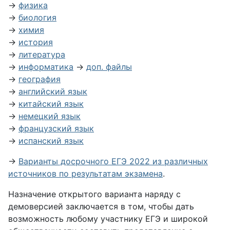
→
физика
→
биология
→
химия
→
история
→
литература
→
информатика
→
доп. файлы
→
география
→
английский язык
→
китайский язык
→
немецкий язык
→
французский язык
→
испанский язык
→
Варианты досрочного ЕГЭ 2022 из различных
источников по результатам экзамена
.
Назначение открытого варианта наряду с
демоверсией заключается в том, чтобы дать
возможность любому участнику ЕГЭ и широкой