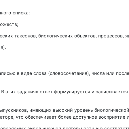
ного списка;
ножеств;
еских таксонов, биологических объектов, процессов, я
я).
аписью в виде слова (словосочетания), числа или посл
. В этих заданиях ответ формулируется и записываетс
ыпускников, имеющих высокий уровень биологической п
торе, что обеспечивает более доступное восприятие 
проверяемых видов учебной деятельности и в соответс