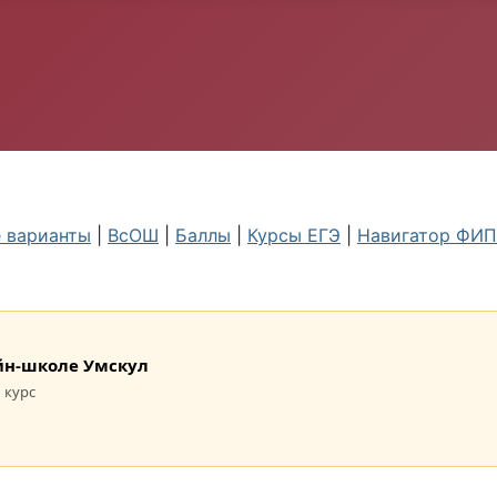
 варианты
|
ВсОШ
|
Баллы
|
Курсы ЕГЭ
|
Навигатор ФИ
лайн-школе Умскул
 курс