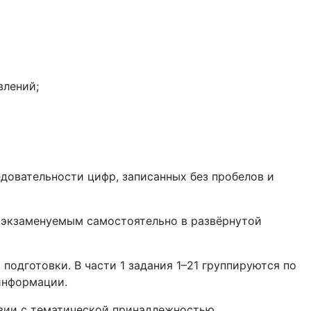
влений;
едовательности цифр, записанных без пробелов и
я экзаменуемым самостоятельно в развёрнутой
одготовки. В части 1 задания 1–21 группируются по
информации.
твии с тематической принадлежностью.