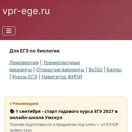
vpr-ege.ru
Для ЕГЭ по биологии
Демоверсия
|
Тренировочные
варианты
|
Открытые варианты
|
ВсОШ
|
Баллы
|
Курсы ЕГЭ
|
Навигатор ФИПИ
⭐ Рекомендуем
📚 1 сентября - старт годового курса ЕГЭ 2027 в
онлайн-школе Умскул
Полная подготовка по 4 предметам под ключ — от 6 510 ₽
за весь курс