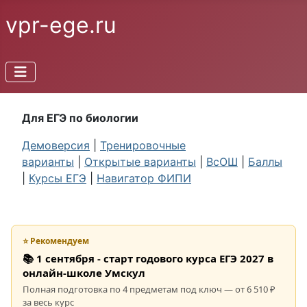
vpr-ege.ru
Для ЕГЭ по биологии
Демоверсия
|
Тренировочные
варианты
|
Открытые варианты
|
ВсОШ
|
Баллы
|
Курсы ЕГЭ
|
Навигатор ФИПИ
⭐ Рекомендуем
📚 1 сентября - старт годового курса ЕГЭ 2027 в
онлайн-школе Умскул
Полная подготовка по 4 предметам под ключ — от 6 510 ₽
за весь курс