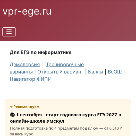
vpr-ege.ru
Для ЕГЭ по информатике
Демоверсия
|
Тренировочные
варианты
|
Открытый вариант
|
Баллы
|
ВсОШ
|
Навигатор ФИПИ
⭐ Рекомендуем
📚 1 сентября - старт годового курса ЕГЭ 2027 в
онлайн-школе Умскул
Полная подготовка по 4 предметам под ключ — от 6 510 ₽
за весь курс