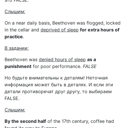
Слышим
:
On a near daily basis, Beethoven was flogged, locked
in the cellar and
deprived of sleep
for extra hours of
practice
.
В
задании
:
Beethoven was
denied hours of sleep
as a
punishment
for poor performance.
FALSE
Но будьте внимательны к деталям! Неточная
информация может быть в деталях. И если эти
детали противоречат друг другу, то выбираем
FALSE
.
Слышим
:
By the second half
of the 17th century, coffee had
found its way to Europe.