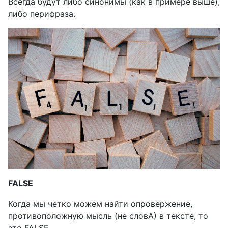
Всегда будут либо синонимы (как в примере выше),
либо перифраза.
FALSE
Когда мы четко можем найти опровержение,
противоположную мысль (не словА) в тексте, то
это
FALSE
.