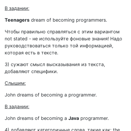
В
задании
:
Teenagers
dream of becoming programmers.
Чтобы правильно справляться с этим вариантом
not
stated
- не используйте фоновые знания! Надо
руководствоваться только той информацией
,
которая есть
в
тексте
.
3) сужают смысл высказывания из текста,
добавляют специфики.
Слышим
:
John dreams of becoming a programmer.
В
задании
:
John dreams of becoming a
Java
programmer.
4) добавляют категоричные слова, такие как:
the