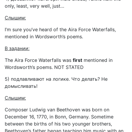
only
,
least
,
very
well
,
just
…
Слышим
:
I’m sure you’ve heard of the Aira Force Waterfalls,
mentioned in Wordsworth’s poems.
В
задании
:
The Aira Force Waterfalls was
first
mentioned in
Wordsworth’s poems. NOT STATED
5) подлавливают на логике. Что делать? Не
домысливать!
Слышим:
Composer Ludwig van Beethoven was born on
December 16, 1770, in Bonn, Germany. Sometime
between the births of his two younger brothers,
Beethoven’s father began teaching him music with an