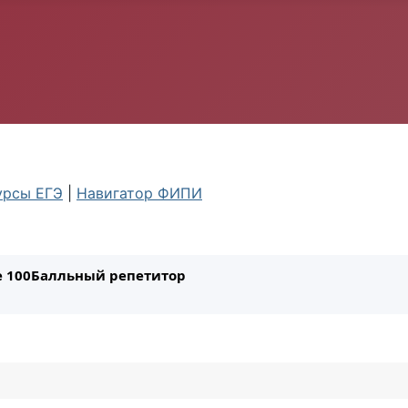
урсы ЕГЭ
|
Навигатор ФИПИ
ле 100Балльный репетитор