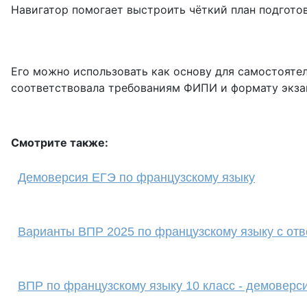
Навигатор помогает выстроить чёткий план подгото
Его можно использовать как основу для самостоятел
соответствовала требованиям ФИПИ и формату экза
Смотрите также:
Демоверсия ЕГЭ по французскому языку
Варианты ВПР 2025 по французскому языку с отв
ВПР по французскому языку 10 класс - демоверс