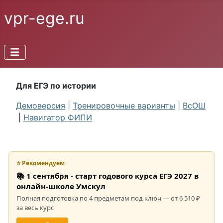
vpr-ege.ru
Для ЕГЭ по истории
Демоверсия
|
Тренировочные варианты
|
ВсОШ
|
Навигатор ФИПИ
⭐ Рекомендуем
📚 1 сентября - старт годового курса ЕГЭ 2027 в
онлайн-школе Умскул
Полная подготовка по 4 предметам под ключ — от 6 510 ₽
за весь курс