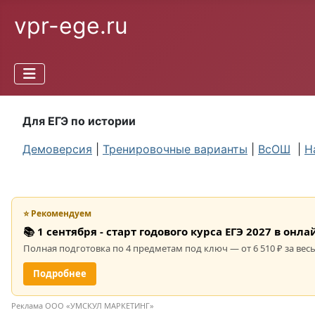
vpr-ege.ru
Для ЕГЭ по истории
Демоверсия
|
Тренировочные варианты
|
ВсОШ
|
Н
⭐ Рекомендуем
📚 1 сентября - старт годового курса ЕГЭ 2027 в он
Полная подготовка по 4 предметам под ключ — от 6 510 ₽ за весь
Подробнее
Реклама ООО «УМСКУЛ МАРКЕТИНГ»