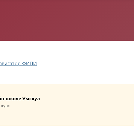
авигатор ФИПИ
лайн-школе Умскул
 курс