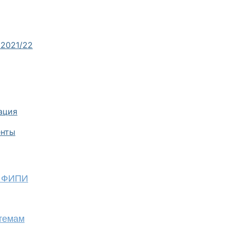
 2021/22
ация
енты
т ФИПИ
 темам