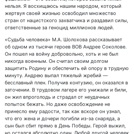
нельзя. Я восхищаюсь нашим народом, который
жертвуя своей жизнью освободил множество
стран от нацистского захватчика и раздавил силы,
ответственные за геноцид миллионов людей.
«Судьба человека» М.А. Шолохова рассказывает
об одном из тысячи героев ВОВ Андрее Соколове.
Он пошел на войну добровольно, хоть и не был
никогда военным. Он считал своим долгом
защитить Родину и обеспечить ей опору в трудную
минуту. Андрею выпал тяжелый жребий —
бесславный плен. Получив контузию, он оказался в
заточении. В трудовом лагере его унижали и били,
он жил впроголодь и страдал от неудачных
попыток бежать. Но даже освобождение не
принесло ему радости, так как вскоре он узнал,
что его жена и дочери погибли из-за снаряда, а
сын был сбит прямо в День Победы. Герой выжил,
но остался абсолютно один. Любой другой человек