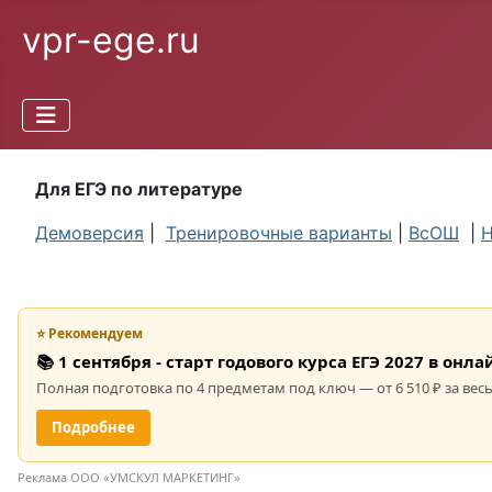
vpr-ege.ru
Для ЕГЭ по литературе
Демоверсия
|
Тренировочные варианты
|
ВсОШ
|
Н
⭐ Рекомендуем
📚 1 сентября - старт годового курса ЕГЭ 2027 в он
Полная подготовка по 4 предметам под ключ — от 6 510 ₽ за весь
Подробнее
Реклама ООО «УМСКУЛ МАРКЕТИНГ»