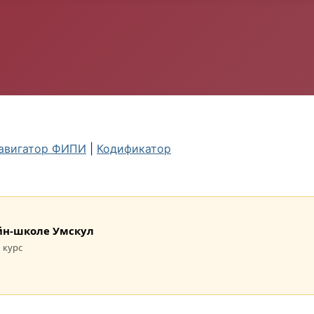
авигатор ФИПИ
|
Кодификатор
лайн-школе Умскул
 курс