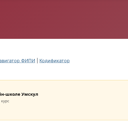
авигатор ФИПИ
|
Кодификатор
лайн-школе Умскул
 курс