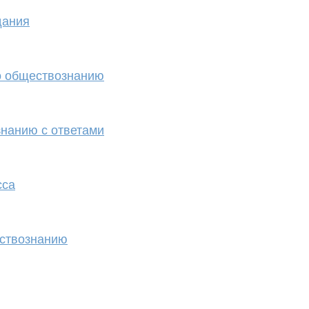
дания
о обществознанию
нанию с ответами
сса
ествознанию