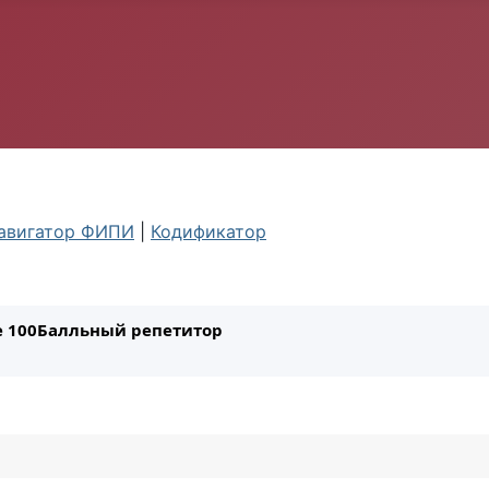
авигатор ФИПИ
|
Кодификатор
ле 100Балльный репетитор