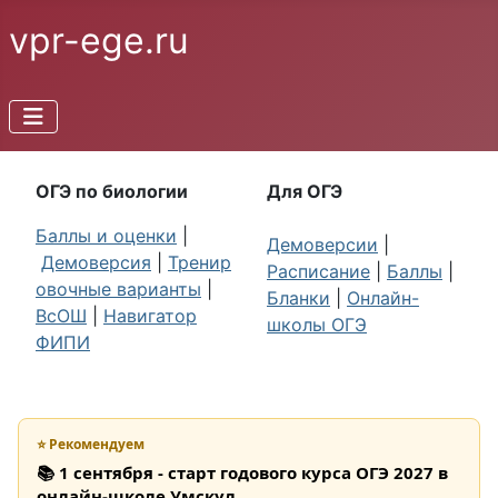
vpr-ege.ru
ОГЭ по биологии
Для ОГЭ
Баллы и оценки
|
Демоверсии
|
Демоверсия
|
Тренир
Расписание
|
Баллы
|
овочные варианты
|
Бланки
|
Онлайн-
ВсОШ
|
Навигатор
школы ОГЭ
ФИПИ
⭐ Рекомендуем
📚 1 сентября - старт годового курса ОГЭ 2027 в
онлайн-школе Умскул