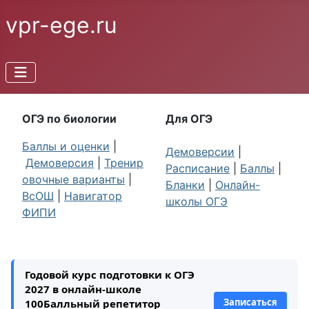
vpr-ege.ru
ОГЭ по биологии
Для ОГЭ
Баллы и оценки
|
Демоверсии
|
Демоверсия
|
Тренир
Расписание
|
Баллы
|
овочные варианты
|
Бланки
|
Онлайн-
ВсОШ
|
Навигатор
школы ОГЭ
ФИПИ
Годовой курс подготовки к ОГЭ
2027 в онлайн-школе
Записаться
100Балльный репетитор