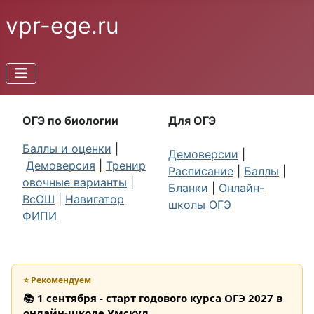
vpr-ege.ru
ОГЭ по биологии
Для ОГЭ
Баллы и оценки
|
Демоверсии
|
Демоверсия
|
Тренир
Расписание
|
Баллы
|
овочные варианты
|
Бланки
|
Онлайн-
ВсОШ
|
Навигатор
школы ОГЭ
ФИПИ
⭐ Рекомендуем
📚 1 сентября - старт годового курса ОГЭ 2027 в
онлайн-школе Умскул