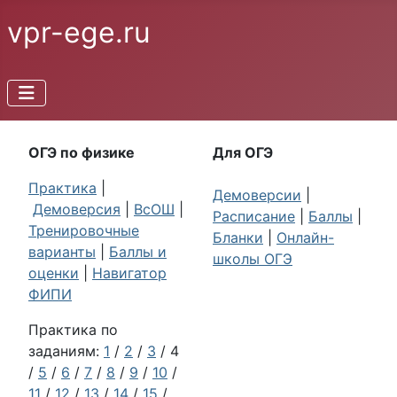
vpr-ege.ru
ОГЭ по физике
Для ОГЭ
Практика
|
Демоверсии
|
Демоверсия
|
ВсОШ
|
Расписание
|
Баллы
|
Тренировочные
Бланки
|
Онлайн-
варианты
|
Баллы и
школы ОГЭ
оценки
|
Навигатор
ФИПИ
Практика по
заданиям:
1
/
2
/
3
/ 4
/
5
/
6
/
7
/
8
/
9
/
10
/
11
/
12
/
13
/
14
/
15
/