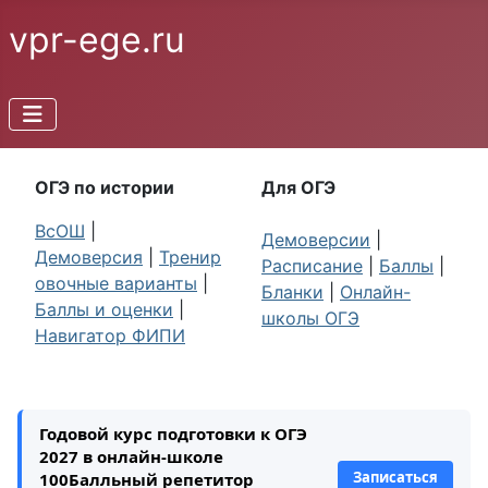
vpr-ege.ru
ОГЭ по истории
Для ОГЭ
ВсОШ
|
Демоверсии
|
Демоверсия
|
Тренир
Расписание
|
Баллы
|
овочные варианты
|
Бланки
|
Онлайн-
Баллы и оценки
|
школы ОГЭ
Навигатор ФИПИ
Годовой курс подготовки к ОГЭ
2027 в онлайн-школе
Записаться
100Балльный репетитор