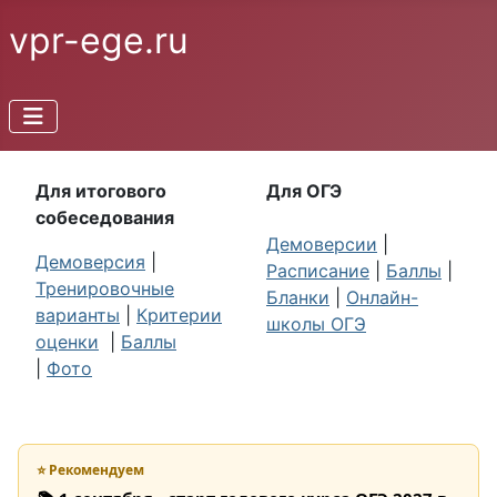
vpr-ege.ru
Для итогового
Для ОГЭ
собеседования
Демоверсии
|
Демоверсия
|
Расписание
|
Баллы
|
Тренировочные
Бланки
|
Онлайн-
варианты
|
Критерии
школы ОГЭ
оценки
|
Баллы
|
Фото
⭐ Рекомендуем