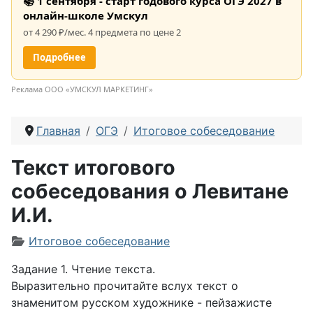
📚 1 сентября - старт годового курса ОГЭ 2027 в
онлайн-школе Умскул
от 4 290 ₽/мес. 4 предмета по цене 2
Подробнее
Реклама ООО «УМСКУЛ МАРКЕТИНГ»
Главная
ОГЭ
Итоговое собеседование
Текст итогового
собеседования о Левитане
И.И.
Информация о материале
Итоговое собеседование
Задание 1. Чтение текста.
Выразительно прочитайте вслух текст о
знаменитом русском художнике - пейзажисте