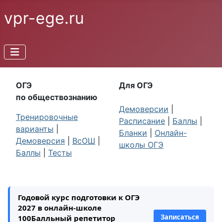
vpr-ege.ru
ОГЭ
Для ОГЭ
по обществознанию
Демоверсии
|
Тренировочные
Расписание
|
Баллы
|
варианты
|
Бланки
|
Онлайн-
Демоверсия
|
ВсОШ
|
школы ОГЭ
Баллы
|
Тесты
Годовой курс подготовки к ОГЭ
2027 в онлайн-школе
Записаться
100Балльный репетитор