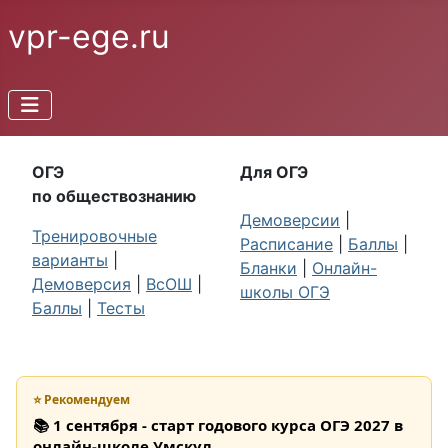
vpr-ege.ru
ОГЭ
Для ОГЭ
по обществознанию
Демоверсии
|
Тренировочные
Расписание
|
Баллы
|
варианты
|
Бланки
|
Онлайн-
Демоверсия
|
ВсОШ
|
школы ОГЭ
Баллы
|
Тесты
⭐ Рекомендуем
📚 1 сентября - старт годового курса ОГЭ 2027 в
онлайн-школе Умскул