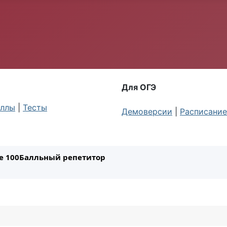
Для ОГЭ
ллы
|
Тесты
Демоверсии
|
Расписание
ле 100Балльный репетитор