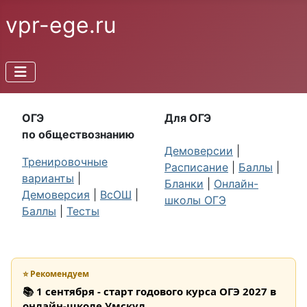
vpr-ege.ru
ОГЭ
Для ОГЭ
по обществознанию
Демоверсии
|
Тренировочные
Расписание
|
Баллы
|
варианты
|
Бланки
|
Онлайн-
Демоверсия
|
ВсОШ
|
школы ОГЭ
Баллы
|
Тесты
⭐ Рекомендуем
📚 1 сентября - старт годового курса ОГЭ 2027 в
онлайн-школе Умскул