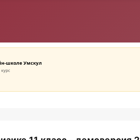
лайн-школе Умскул
 курс