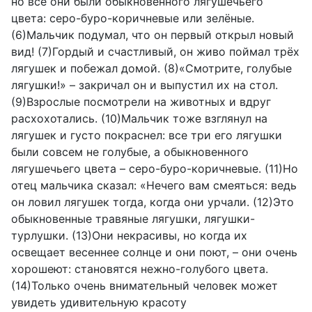
но все они были обыкновенного лягушечьего
цвета: серо-буро-коричневые или зелёные.
(6)Мальчик подумал, что он первый открыл новый
вид! (7)Гордый и счастливый, он живо поймал трёх
лягушек и побежал домой. (8)«Смотрите, голубые
лягушки!» – закричал он и выпустил их на стол.
(9)Взрослые посмотрели на животных и вдруг
расхохотались. (10)Мальчик тоже взглянул на
лягушек и густо покраснел: все три его лягушки
были совсем не голубые, а обыкновенного
лягушечьего цвета – серо-буро-коричневые. (11)Но
отец мальчика сказал: «Нечего вам смеяться: ведь
он ловил лягушек тогда, когда они урчали. (12)Это
обыкновенные травяные лягушки, лягушки-
турлушки. (13)Они некрасивы, но когда их
освещает весеннее солнце и они поют, – они очень
хорошеют: становятся нежно-голубого цвета.
(14)Только очень внимательный человек может
увидеть удивительную красоту