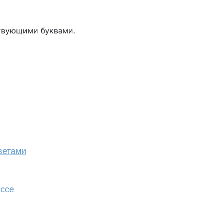
ствующими буквами.
ветами
ассе