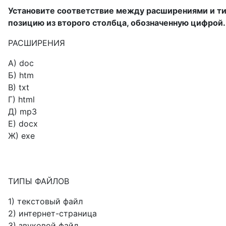
Установите соответствие между расширениями и ти
позицию из второго столбца, обозначенную цифрой.
РАСШИРЕНИЯ
А) doc
Б) htm
В) txt
Г) html
Д) mp3
Е) docx
Ж) exe
ТИПЫ ФАЙЛОВ
1) текстовый файл
2) интернет-страница
3) звуковой файл