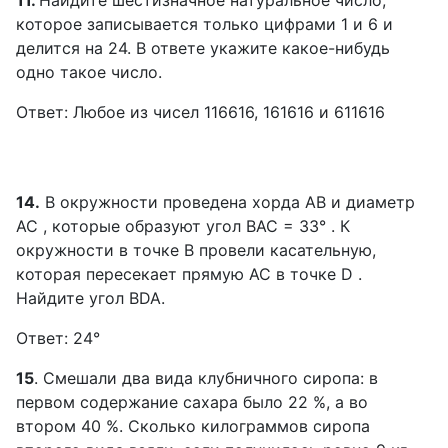
11.
Найдите шестизначное натуральное число,
которое записывается только цифрами 1 и 6 и
делится на 24. В ответе укажите какое-нибудь
одно такое число.
Ответ: Любое из чисел 116616, 161616 и 611616
14.
В окружности проведена хорда AB и диаметр
AC , которые образуют угол ВАС = 33° . К
окружности в точке В провели касательную,
которая пересекает прямую АС в точке D .
Найдите угол BDA.
Ответ: 24°
15
. Смешали два вида клубничного сиропа: в
первом содержание сахара было 22 %, а во
втором 40 %. Сколько килограммов сиропа