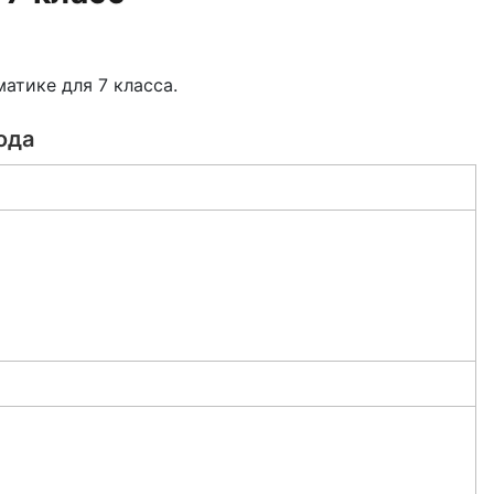
матике для 7
класса.
ода