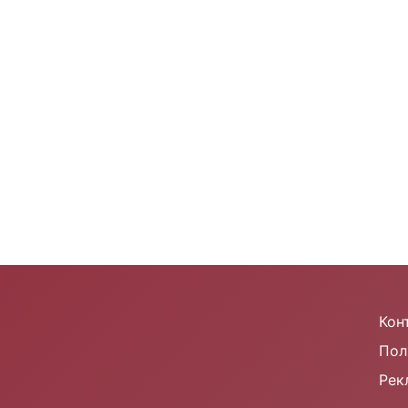
m
Кон
Пол
Рек