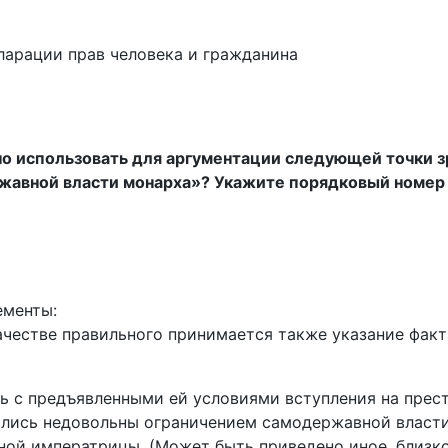
ларации прав человека и гражданина
но использовать для аргументации следующей точки 
жавной власти монарха»? Укажите порядковый номер э
ементы:
качестве правильного принимается также указание факт
сь с предъявленными ей условиями вступления на прест
ались недовольны ограничением самодержавной власти
ой императрицы. (Может быть приведено иное, близко