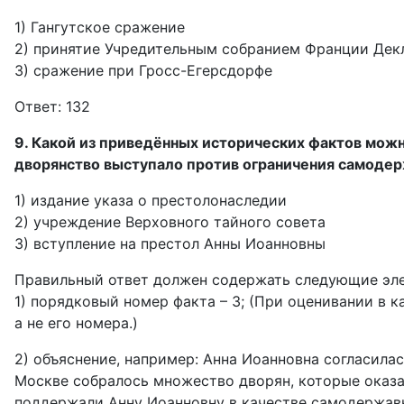
1) Гангутское сражение
2) принятие Учредительным собранием Франции Дек
3) сражение при Гросс-Егерсдорфе
Ответ: 132
9. Какой из приведённых исторических фактов мож
дворянство выступало против ограничения самодер
1) издание указа о престолонаследии
2) учреждение Верховного тайного совета
3) вступление на престол Анны Иоанновны
Правильный ответ должен содержать следующие эл
1) порядковый номер факта – 3; (При оценивании в 
а не его номера.)
2) объяснение, например: Анна Иоанновна согласила
Москве собралось множество дворян, которые оказ
поддержали Анну Иоанновну в качестве самодержавн