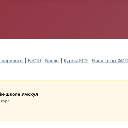
 варианты
|
ВсОШ
|
Баллы
|
Курсы ЕГЭ
|
Навигатор ФИ
лайн-школе Умскул
 курс