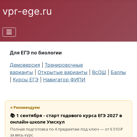
vpr-ege.ru
Для ЕГЭ по биологии
Демоверсия
|
Тренировочные
варианты
|
Открытые варианты
|
ВсОШ
|
Баллы
|
Курсы ЕГЭ
|
Навигатор ФИПИ
⭐ Рекомендуем
📚 1 сентября - старт годового курса ЕГЭ 2027 в
онлайн-школе Умскул
Полная подготовка по 4 предметам под ключ — от 6 510 ₽
за весь курс