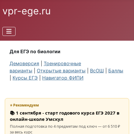
vpr-ege.ru
Для ЕГЭ по биологии
Демоверсия
|
Тренировочные
варианты
|
Открытые варианты
|
ВсОШ
|
Баллы
|
Курсы ЕГЭ
|
Навигатор ФИПИ
⭐ Рекомендуем
📚 1 сентября - старт годового курса ЕГЭ 2027 в
онлайн-школе Умскул
Полная подготовка по 4 предметам под ключ — от 6 510 ₽
за весь курс