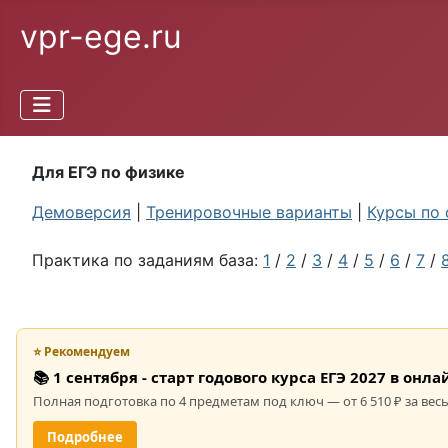
vpr-ege.ru
Для ЕГЭ по физике
Демоверсия
|
Тренировочные варианты
|
Курсы по 
Практика по заданиям база:
1
/
2
/
3
/
4
/
5
/
6
/
7
/
⭐ Рекомендуем
📚 1 сентября - старт годового курса ЕГЭ 2027 в он
Полная подготовка по 4 предметам под ключ — от 6 510 ₽ за весь
Подробнее