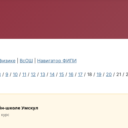
физике
|
ВсОШ
|
Навигатор ФИПИ
8
/
9
/
10
/
11
/
12
/
13
/
14
/
15
/
16
/
17
/ 18 /
19
/
20
/ 21 / 
лайн-школе Умскул
 курс