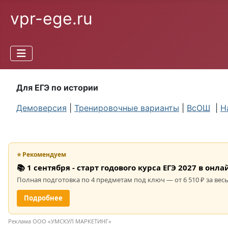
vpr-ege.ru
Для ЕГЭ по истории
Демоверсия
|
Тренировочные варианты
|
ВсОШ
|
Н
⭐ Рекомендуем
📚 1 сентября - старт годового курса ЕГЭ 2027 в он
Полная подготовка по 4 предметам под ключ — от 6 510 ₽ за весь
Подробнее
Реклама ООО «УМСКУЛ МАРКЕТИНГ»