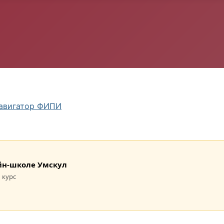
авигатор ФИПИ
лайн-школе Умскул
 курс