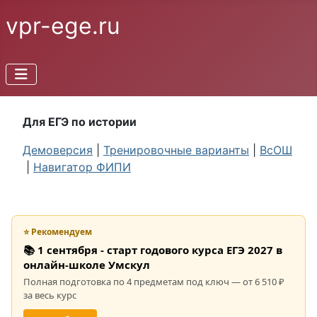
vpr-ege.ru
Для ЕГЭ по истории
Демоверсия
|
Тренировочные варианты
|
ВсОШ
|
Навигатор ФИПИ
⭐ Рекомендуем
📚 1 сентября - старт годового курса ЕГЭ 2027 в
онлайн-школе Умскул
Полная подготовка по 4 предметам под ключ — от 6 510 ₽
за весь курс