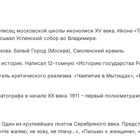
нописец московской школы иконописи XV века. Икона «
исывал Успенский собор во Владимире.
нова. Белый Город (Москва), Смоленский кремль.
и историк. Написал 12-томную «Историю государства Р
ель критического реализма. «Чаепитие в Мытищах», «
атографа в начале XX века. 1911 – первый полнометр
. Один из крупнейших поэтов Серебряного века. Предс
Не жалею, не зову, не плачу…», «Письмо к женщине», 