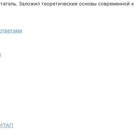
татель. Заложил теоретические основы современной 
ответами
и
МИТАП