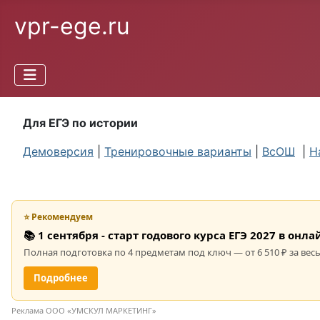
vpr-ege.ru
Для ЕГЭ по истории
Демоверсия
|
Тренировочные варианты
|
ВсОШ
|
Н
⭐ Рекомендуем
📚 1 сентября - старт годового курса ЕГЭ 2027 в он
Полная подготовка по 4 предметам под ключ — от 6 510 ₽ за весь
Подробнее
Реклама ООО «УМСКУЛ МАРКЕТИНГ»