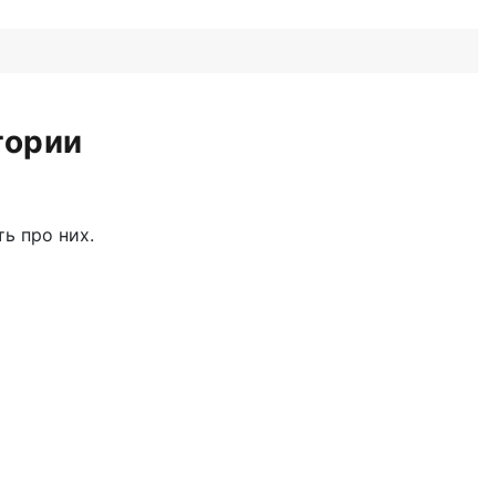
тории
ь про них.