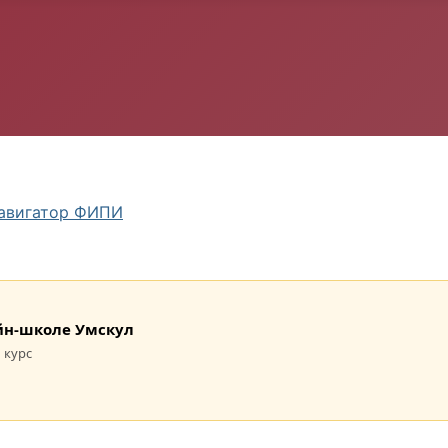
авигатор ФИПИ
лайн-школе Умскул
 курс