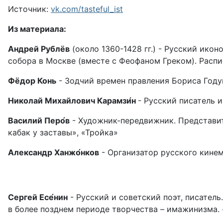
Источник:
vk.com/tasteful_ist
Из материала:
Андрей Рублёв
(около 1360-1428 гг.) - Русский ико
собора в Москве (вместе с Феофаном Греком). Расп
Фёдор Конь
- Зодчий времен правления Бориса Году
Николай Михайлович Карамзи́н
- Русский писатель 
Василий Перо́в
- Художник-передвижник. Представит
кабак у заставы», «Тройка»
Александр Ханжо́нков
- Организатор русского кинем
Сергей Есе́нин
- Русский и советский поэт, писатель
в более позднем периоде творчества – имажинизма. «