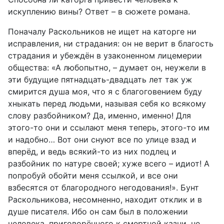
искуплению вины? Ответ – в сюжете романа.
Поначалу Раскольников не ищет на каторге ни
исправления, ни страдания: он не верит в благость
страдания и убеждён в узаконенном лицемерии
общества: «А любопытно, – думает он, неужели в
эти будущие пятнадцать-двадцать лет так уж
смирится душа моя, что я с благоговением буду
хныкать перед людьми, называя себя ко всякому
слову разбойником? Да, именно, именно! Для
этого-то они и ссылают меня теперь, этого-то им
и надобно… Вот они снуют все по улице взад и
вперёд, и ведь всякий-то из них подлец и
разбойник по натуре своей; хуже всего – идиот! А
попробуй обойти меня ссылкой, и все они
взбесятся от благородного негодования!». Бунт
Раскольникова, несомненно, находит отклик и в
душе писателя. Ибо он сам был в положении
человека, приговорённого к смертной казни, не