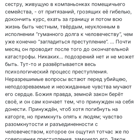
сестру, живущую в компаньонках помещичьего
семейства, - от притязаний, грозящих её гибелью,
докончить курс, ехать за границу и потом всю
жизнь быть честным, твёрдым, неуклонным в
исполнении “гуманного долга к человечеству”, чем
уже конечно “загладиться преступление”. … Почти
месяц он проводит после того до окончательной
катастрофы. Никаких… подозрений нет и не может
быть. Тут-то и развёртывается весь
психологический процесс преступления.
Неразрешимые вопросы встают перед убийцею,
неподозреваемые и неожиданные чувства мучают
его сердце. Божия правда, земной закон берёт
своё, и он сам кончает тем, что принужден на себя
донести. Принуждён, чтоб хотя погибнуть на
каторге, но примкнуть опять к людям; чувство
разомкнутости и разъединенности с
человечеством, которое он ощутил тотчас же по
совершении преступления, замучило его. Закон