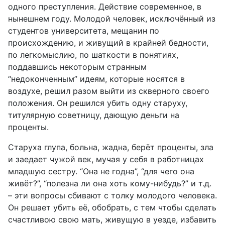
одного преступления. Действие современное, в
нынешнем году. Молодой человек, исключённый из
студентов университета, мещанин по
происхождению, и живущий в крайней бедности,
по легкомыслию, по шаткости в понятиях,
поддавшись некоторым странным
“недоконченным” идеям, которые носятся в
воздухе, решил разом выйти из скверного своего
положения. Он решился убить одну старуху,
титулярную советницу, дающую деньги на
проценты.
Старуха глупа, больна, жадна, берёт проценты, зла
и заедает чужой век, мучая у себя в работницах
младшую сестру. “Она не годна”, “для чего она
живёт?”, “полезна ли она хоть кому-нибудь?” и т.д.
– эти вопросы сбивают с толку молодого человека.
Он решает убить её, обобрать, с тем чтобы сделать
счастливою свою мать, живущую в уезде, избавить