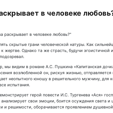
раскрывает в человеке любовь?
ва раскрывает в человеке любовь?"
ять скрытые грани человеческой натуры. Как сильней
 к жертве. Однако та же страсть, будучи эгоистичной 
подозревал.
, мы видим в романе А.С. Пушкина «Капитанская дочк
пасения возлюбленной он, рискуя жизнью, отправляетс
ает неопытного юношу в решительного мужчину, для ко
все испытания.
онстрирует герой повести И.С. Тургенева «Ася» госп
о анализирует свои эмоции, боится осуждения света и 
и и решимости, оборачивается проявлением душевной 