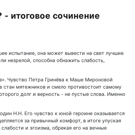
 - итоговое сочинение
шее испытание, она может вывести на свет лучшие
или незрелой, способна обнажить слабость,
а». Чувство Петра Гринёва к Маше Мироновой
я в стан мятежников и смело противостоит самому
торого долг и верность - не пустые слова. Именно
один Н.Н. Его чувство к юной героине оказывается
цепляется за привычный комфорт, в итоге упуская
слабости и эгоизма, обрекая его на вечные