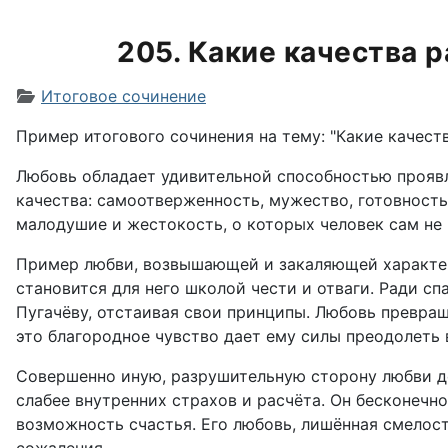
205. Какие качества 
Информация о материале
Итоговое сочинение
Пример итогового сочинения на тему: "Какие качест
Любовь обладает удивительной способностью проявл
качества: самоотверженность, мужество, готовность
малодушие и жестокость, о которых человек сам не 
Пример любви, возвышающей и закаляющей характер
становится для него школой чести и отваги. Ради с
Пугачёву, отстаивая свои принципы. Любовь превращ
это благородное чувство дает ему силы преодолеть 
Совершенно иную, разрушительную сторону любви дем
слабее внутренних страхов и расчёта. Он бесконечн
возможность счастья. Его любовь, лишённая смелост