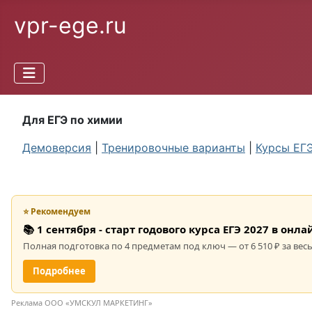
vpr-ege.ru
Для ЕГЭ по химии
Демоверсия
|
Тренировочные варианты
|
Курсы ЕГ
⭐ Рекомендуем
📚 1 сентября - старт годового курса ЕГЭ 2027 в он
Полная подготовка по 4 предметам под ключ — от 6 510 ₽ за весь
Подробнее
Реклама ООО «УМСКУЛ МАРКЕТИНГ»