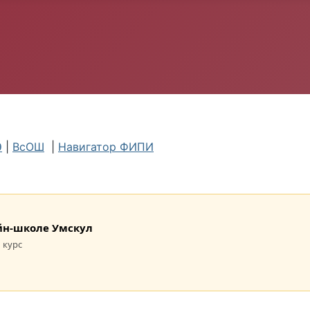
Э
|
ВсОШ
|
Навигатор ФИПИ
лайн-школе Умскул
 курс