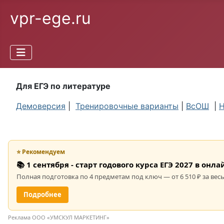
vpr-ege.ru
Для ЕГЭ по литературе
Демоверсия
|
Тренировочные варианты
|
ВсОШ
|
Н
⭐ Рекомендуем
📚 1 сентября - старт годового курса ЕГЭ 2027 в он
Полная подготовка по 4 предметам под ключ — от 6 510 ₽ за весь
Подробнее
Реклама ООО «УМСКУЛ МАРКЕТИНГ»